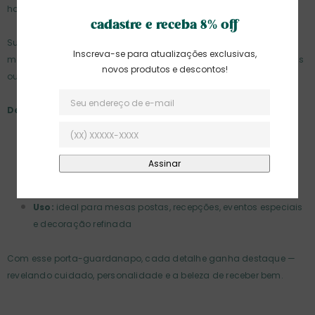
harmonia e charme à composição.
cadastre e receba 8% off
Sua presença cria movimento e textura, tornando cada lugar à
Inscreva-se para atualizações exclusivas,
mesa mais especial, seja em jantares festivos, almoços elegantes
novos produtos e descontos!
ou no cuidado diário com a sua casa.
Detalhes do Produto:
Material:
cordão trançado + tassel de fios acetinados
Cor:
bege com tassel azul noite
Estilo:
clássico, atemporal e com toque contemporâneo
Uso:
ideal para mesas postas, recepções, eventos especiais
e decoração refinada
Com esse porta-guardanapo, cada detalhe ganha destaque —
revelando cuidado, personalidade e a beleza de receber bem.