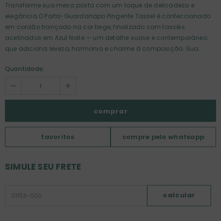
Transforme sua mesa posta com um toque de delicadeza e
elegância.O Porta-Guardanapo Pingente Tassel é confeccionado
em cordão trançado na cor bege, finalizado com tasséis
acetinados em Azul Noite — um detalhe suave e contemporâneo
que adiciona leveza, harmonia e charme à composição. Sua
presença cria movimento e textura, tornando cada lugar à mesa
Quantidade:
mais especial, seja em jantares festivos, almoços elegantes ou no
cuidado diário com a sua casa. Detalhes do Produto: Material:
cordão trançado + tassel de fios acetinados Cor: bege com tassel
azul noite Estilo: clássico, atemporal e com toque contemporâneo
Uso: ideal para mesas postas, recepções, eventos especiais e
decoração refinada Com esse porta-guardanapo, cada detalhe
ganha destaque — revelando cuidado, personalidade e a beleza
favoritos
compre pelo whatsapp
de receber bem.
SIMULE SEU FRETE
calcular