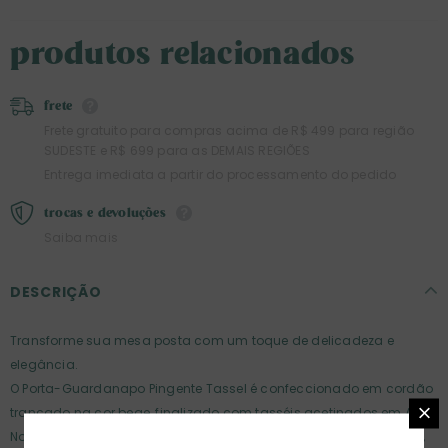
produtos relacionados
frete
Frete gratuito para compras acima de R$ 499 para região
SUDESTE e R$ 699 para as DEMAIS REGIÕES
Entrega imediata a partir do processamento do pedido
trocas e devoluções
Saiba mais
DESCRIÇÃO
Transforme sua mesa posta com um toque de delicadeza e
elegância.
O Porta-Guardanapo Pingente Tassel é confeccionado em cordão
trançado na cor bege, finalizado com tasséis acetinados em Azul
Noite — um detalhe suave e contemporâneo que adiciona leveza,