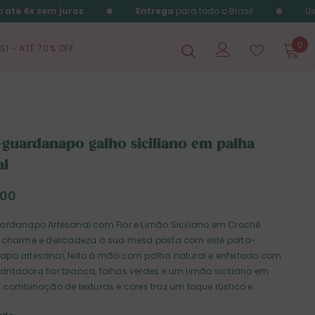
até 6x sem juros
Entrega
para todo o Brasil
Use
0
SI - ATÉ 70% OFF
-guardanapo galho siciliano em palha
al
,00
ardanapo Artesanal com Flor e Limão Siciliano em Crochê
 charme e delicadeza à sua mesa posta com este porta-
po artesanal, feito à mão com palha natural e enfeitado com
ntadora flor branca, folhas verdes e um limão siciliano em
A combinação de texturas e cores traz um toque rústico e
, perfeito para ocasiões especiais ou para dar um toque