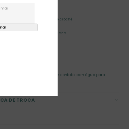
ísticas:
ito à mão com palha trançada e crochê
eite com flor, folhas e limão siciliano
duto artesanal exclusivo
s:
Limpar com pano seco. Evitar contato com água para
 os materiais naturais.
ICA DE TROCA