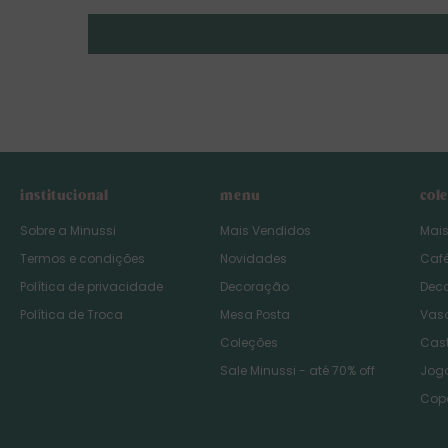
institucional
menu
col
Sobre a Minussi
Mais Vendidos
Mai
Termos e condições
Novidades
Caf
Política de privacidade
Decoração
Dec
Política de Troca
Mesa Posta
Vas
Coleções
Cast
Sale Minussi - até 70% off
Jog
Cop