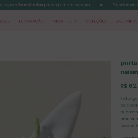
o cupom
BoasVindas
para a primeira compra
Parcelamento
DADES
DECORAÇÃO
MESA POSTA
COLEÇÕES
SALE MINUS
l
porta
natur
R$ 62
Porta-gu
Adicione
guardana
uma enca
crochê. 
elegante