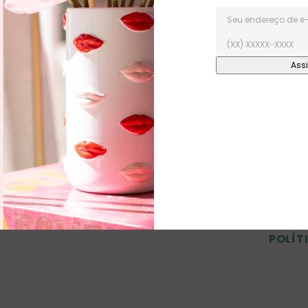
Caracter
Fe
Enf
Pro
Cuidado
preservar
POLÍT