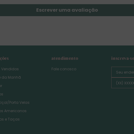
Escrever uma avaliação
eções
atendimento
inscreva-s
s Vendidos
Fale conosco
é da Manhã
or
os
içal/Porta Velas
os Americanos
os e Taças