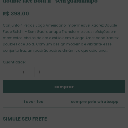
double face bold ii - sem guardanapo
R$ 398,00
Conjunto 4 Peças Jogo Americano Impermeável Xadrez Double
Face Bold II – Sem Guardanapo Transforme suas refeições em
momentos cheios de cor e estilo com o Jogo Americano Xadrez
Double Face Bold. Com um design moderno e vibrante, esse
conjunto traz um padrão xadrez dinâmico que adiciona
personalidade à sua mesa. Double Face: Versatilidade em dobro!
Quantidade:
Escolha entre os dois lados para variar a composição da sua
mesa.Design Exclusivo: Formato retangular, com apliques em
xadrez e acabamento impecável para um toque
contemporâneo.Cores Vibrantes: Combinações ousadas que
garantem um visual sofisticado e divertido.Material de Alta
Qualidade: Impermeável, durável e fácil de limpar, perfeito para o
dia a dia e ocasiões especiais. O conjunto inclui 4 peças de jogo
favoritos
compre pelo whatsapp
americano, ideal para criar mesas encantadoras e cheias de
personalidade. Dê um toque de criatividade à sua mesa com o
SIMULE SEU FRETE
Jogo Americano Xadrez Double Face Bold! ✨