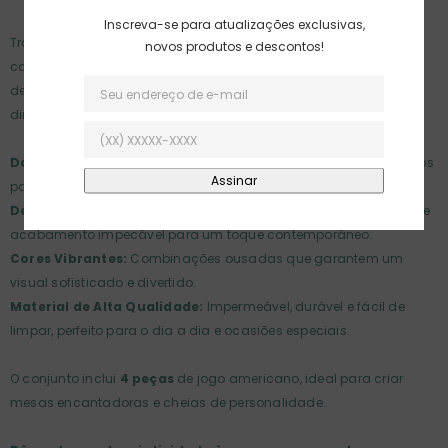
Inscreva-se para atualizações exclusivas,
Transforme suas refeições em momentos cheios de cor e estilo
novos produtos e descontos!
com o
Jogo Americano Xadrez Double Face Bold
. Com um
design moderno e vibrante, esse conjunto traz um padrão xadrez
dinâmico que adiciona personalidade à sua mesa.
Double Face:
Versatilidade em dobro! Escolha entre os dois lados
para variar a composição da sua mesa.
Design Exclusivo:
Formato retangular, com apliques em xadrez e
acabamento impecável para um toque contemporâneo.
Cores Vibrantes:
Combinações ousadas que garantem um
visual sofisticado e divertido.
Material de Alta Qualidade:
Impermeável, durável e fácil de
limpar, perfeito para o dia a dia e ocasiões especiais.
O conjunto inclui
4 peças
de jogo americano, ideal para criar
mesas encantadoras e cheias de personalidade.