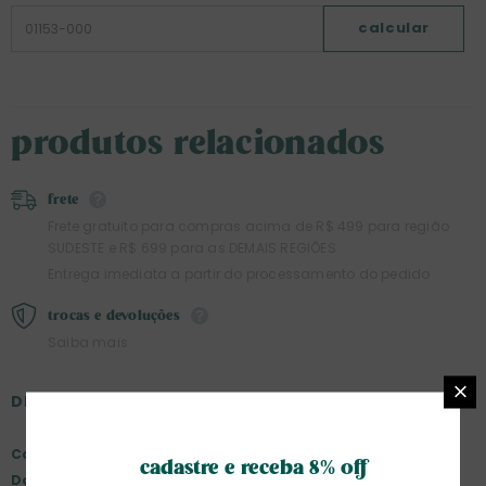
calcular
produtos relacionados
frete
Frete gratuito para compras acima de R$ 499 para região
SUDESTE e R$ 699 para as DEMAIS REGIÕES
Entrega imediata a partir do processamento do pedido
trocas e devoluções
Saiba mais
DESCRIÇÃO
Conjunto 4 Peças Jogo Americano Impermeável Xadrez
cadastre e receba 8% off
Double Face Bold II – Sem Guardanapo