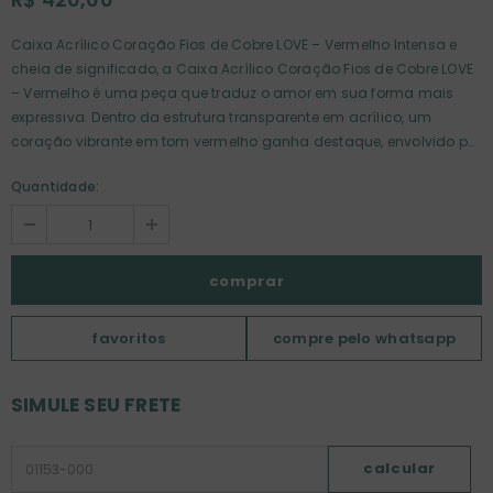
Caixa Acrílico Coração Fios de Cobre LOVE – Vermelho Intensa e
cheia de significado, a Caixa Acrílico Coração Fios de Cobre LOVE
– Vermelho é uma peça que traduz o amor em sua forma mais
expressiva. Dentro da estrutura transparente em acrílico, um
coração vibrante em tom vermelho ganha destaque, envolvido por
delicados fios de cobre que criam um efeito artístico e
Quantidade:
contemporâneo. O detalhe da faixa com a palavra “LOVE” reforça
a mensagem afetiva da peça, tornando-a perfeita para
presentear ou eternizar momentos especiais. A transparência do
acrílico valoriza cada detalhe da composição, criando
profundidade e um visual leve, mesmo com sua presença
marcante. Descrição do Produto: Cor: Vermelho Dimensões: 10cm
(altura) x 10cm (largura) x 4cm (profundidade) Material: Fios de
favoritos
compre pelo whatsapp
cobre com revestimento colorido + caixa em acrílico de alta
transparência Ideal para compor estantes, mesas ou nichos
SIMULE SEU FRETE
decorativos, trazendo um toque de romance moderno e
personalidade ao ambiente.
calcular