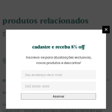
produtos relacionados
frete
Frete gratuito para compras acima de R$ 499 para região
SUDESTE e R$ 699 para as DEMAIS REGIÕES
cadastre e receba 8% off
Entrega imediata a partir do processamento do pedido
Inscreva-se para atualizações exclusivas,
trocas e devoluções
novos produtos e descontos!
Saiba mais
DESCRIÇÃO
Caixa Acrílico Coração Fios de Cobre LOVE – Vermelho
Intensa e cheia de significado, a Caixa Acrílico Coração Fios de
Cobre LOVE – Vermelho é uma peça que traduz o amor em sua