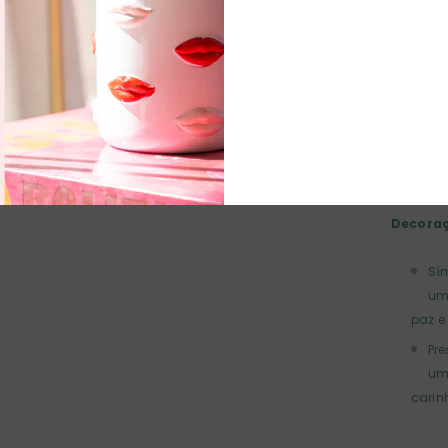
decorati
Especif
Mat
Co
Dim
Decoraç
Sím
um
paz e
Pr
um 
carin