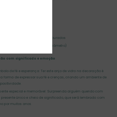
vas.
icações do Produto:
erial: Vidro estilo Murano
r: Transparente com detalhes dourados
ensões: 15cm (altura) x 7cm (diâmetro)
ão com significado e emoção
bolo de fé e esperança: Ter este anjo de vidro na decoração é
a forma de expressar sua fé e crenças, criando um ambiente de
 positividade.
esente especial e memorável: Surpreenda alguém querido com
presente único e cheio de significado, que será lembrado com
ho por muitos anos.