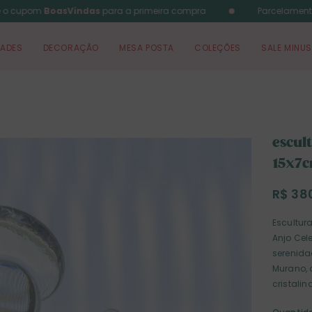
o cupom
BoasVindas
para a primeira compra
Parcelament
DADES
DECORAÇÃO
MESA POSTA
COLEÇÕES
SALE MINUS
escul
15x7
R$ 38
Escultura
Anjo Cel
serenida
Murano, 
cristali
valoriza