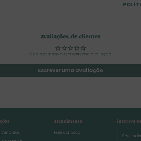
POLÍT
avaliações de clientes
Seja o primeiro a escrever uma avaliação
Escrever uma avaliação
eções
atendimento
inscreva-s
s Vendidos
Fale conosco