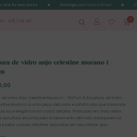
o
até 6x sem juros
Entrega
para todo o Brasil
Us
0
SI - ATÉ 70% OFF
tura de vidro anjo celestine murano i -
cm
0,00
 de Vidro Anjo Celestine Murano I - 15x7cm A Escultura de Vidro
estine Murano I é uma peça delicada e sofisticada que transmite
de, luz e elegância em cada detalhe. Produzida em vidro estilo
a escultura encanta pelo acabamento refinado, transparência
na e pelos suaves detalhes dourados em seu interior, que
m ainda mais sua beleza artística. Com design atemporal e