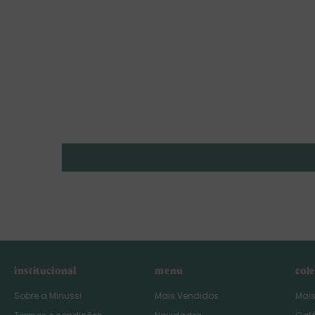
institucional
menu
col
Sobre a Minussi
Mais Vendidos
Mai